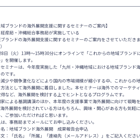
地域ブランドの海外展開支援に関するセミナーのご案内】
州経産局・沖縄総合事務局が実施している
域ブランドの海外展開支援に関するセミナーのご案内をさせていただき
。）
月28日（火）13時～15時30分にオンラインで「これからの地域ブラン
～」を開催します。
のセミナーは、今年度実施した「九州・沖縄地域における地域ブランド
ものです。
口減少や競争激化などにより国内の市場規模が縮小する中、これからの
の方法として海外展開に着目しました。本セミナーは海外でのマーケティ
取得など、海外展開を検討する上でヒントとなるプログラムです。
門家による基調講演のほか、本年度の支援事業で海外展開に向けて戦略
。海外展開を検討されている方はもちろん、興味・関心がある方も気軽に
ひ、ご参加いただければと思います。
込は、事務局までメールにてお申し込みください。
件名：地域ブランド海外展開 成果報告会申込
本文：「氏名」「所属」「連絡先（メールアドレス）」をご記入くださ