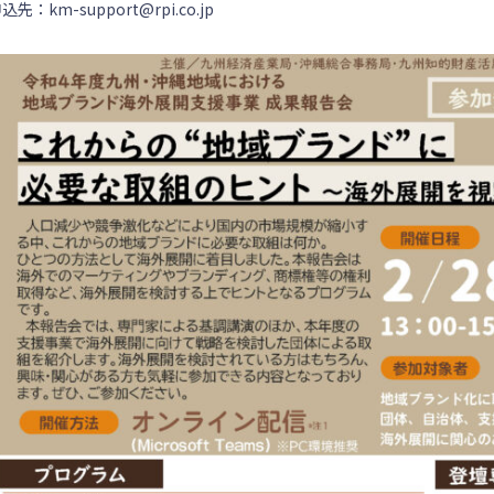
込先：km-support@rpi.co.jp