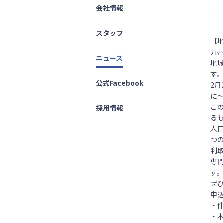
会社情報
スタッフ
【
九
ニュース
地
す
公式Facebook
2
に
こ
採用情報
る
人
つ
利
専
す
ぜ
申
・
・